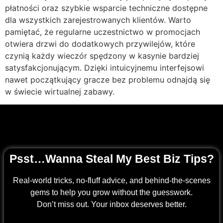
płatności oraz szybkie wsparcie techniczne dostępne
dla wszystkich zarejestrowanych klientów. Warto
pamiętać, że regularne uczestnictwo w promocjach
otwiera drzwi do dodatkowych przywilejów, które
czynią każdy wieczór spędzony w kasynie bardziej
satysfakcjonującym. Dzięki intuicyjnemu interfejsowi
nawet początkujący gracze bez problemu odnajdą się
w świecie wirtualnej zabawy.
Psst…Wanna Steal My Best Biz Tips?
Real-world tricks, no-fluff advice, and behind-the-scenes
gems to help you grow without the guesswork.
Don’t miss out. Your inbox deserves better.