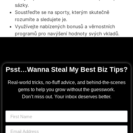
sázky.
Soustřeďte se na sporty, kterým skutečně
rozumíte a sledujete je.
Využívejte nabízených bonusů a věrnostních
programů pro navýšení hodnoty svých vkladů.
Psst…Wanna Steal My Best Biz Tips?
Real-world tricks, no-fluff advice, and behind-the-scenes
gems to help you grow without the guesswork.
Don’t miss out. Your inbox deserves better.