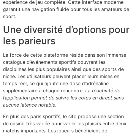
expérience de jeu complète. Cette interface moderne
garantit une navigation fluide pour tous les amateurs de
sport.
Une diversité d’options pour
les parieurs
La force de cette plateforme réside dans son immense
catalogue d’événements sportifs couvrant les
disciplines les plus populaires ainsi que des sports de
niche. Les utilisateurs peuvent placer leurs mises en
temps réel, ce qui ajoute une dose d’adrénaline
supplémentaire à chaque rencontre.
La réactivité de
l’application permet de suivre les cotes en direct sans
aucune latence notable.
En plus des paris sportifs, le site propose une section
de casino très variée pour varier les plaisirs entre deux
matchs importants. Les joueurs bénéficient de