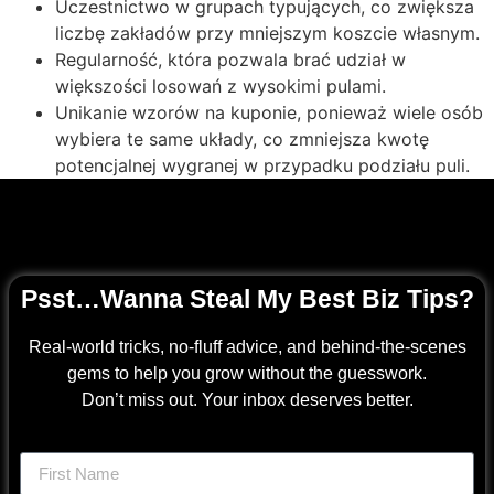
Uczestnictwo w grupach typujących, co zwiększa
liczbę zakładów przy mniejszym koszcie własnym.
Regularność, która pozwala brać udział w
większości losowań z wysokimi pulami.
Unikanie wzorów na kuponie, ponieważ wiele osób
wybiera te same układy, co zmniejsza kwotę
potencjalnej wygranej w przypadku podziału puli.
Psst…Wanna Steal My Best Biz Tips?
Real-world tricks, no-fluff advice, and behind-the-scenes
gems to help you grow without the guesswork.
Don’t miss out. Your inbox deserves better.