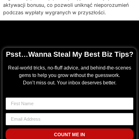
aktywacji bonusu, co pozwoli uniknąć nieporozumień
podczas wypłaty wygranych w przyszłości.
Psst…Wanna Steal My Best Biz Tips?
Real-world tricks, no-fluff advice, and behind-the-scenes
gems to help you grow without the guesswork.
Don’t miss out. Your inbox deserves better.
COUNT ME IN