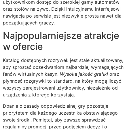
użytkownikom dostęp do szerokiej gamy automatów
oraz stołów na żywo. Dzięki intuicyjnemu interfejsowi
nawigacja po serwisie jest niezwykle prosta nawet dla
początkujących graczy.
Najpopularniejsze atrakcje
w ofercie
Katalog dostępnych rozrywek jest stale aktualizowany,
aby sprostać oczekiwaniom najbardziej wymagających
fanów wirtualnych kasyn.
Wysoka jakość grafiki
oraz
płynność rozgrywki to standard, na który mogą liczyć
wszyscy zarejestrowani użytkownicy, niezależnie od
urządzenia z którego korzystają.
Dbanie o zasady odpowiedzialnej gry pozostaje
priorytetem dla każdego uczestnika obstawiającego
swoje środki. Pamiętaj, aby zawsze sprawdzać
regulaminy promocji przed podjęciem decyzji o