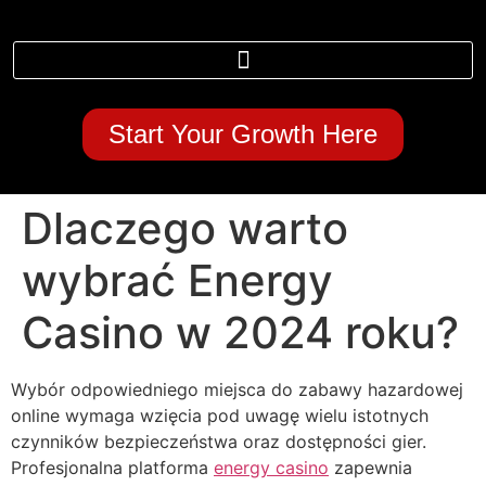
Start Your Growth Here
Dlaczego warto
wybrać Energy
Casino w 2024 roku?
Wybór odpowiedniego miejsca do zabawy hazardowej
online wymaga wzięcia pod uwagę wielu istotnych
czynników bezpieczeństwa oraz dostępności gier.
Profesjonalna platforma
energy casino
zapewnia