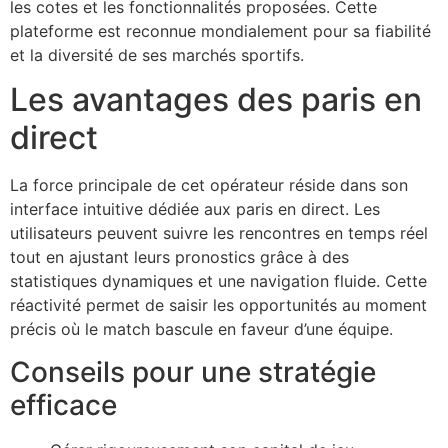
les cotes et les fonctionnalités proposées. Cette
plateforme est reconnue mondialement pour sa fiabilité
et la diversité de ses marchés sportifs.
Les avantages des paris en
direct
La force principale de cet opérateur réside dans son
interface intuitive dédiée aux paris en direct. Les
utilisateurs peuvent suivre les rencontres en temps réel
tout en ajustant leurs pronostics grâce à des
statistiques dynamiques et une navigation fluide. Cette
réactivité permet de saisir les opportunités au moment
précis où le match bascule en faveur d’une équipe.
Conseils pour une stratégie
efficace