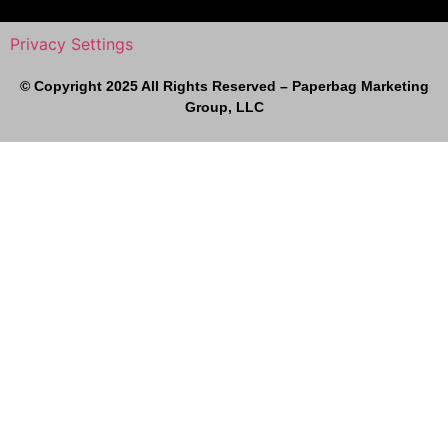
Privacy Settings
© Copyright 2025 All Rights Reserved – Paperbag Marketing
Group, LLC