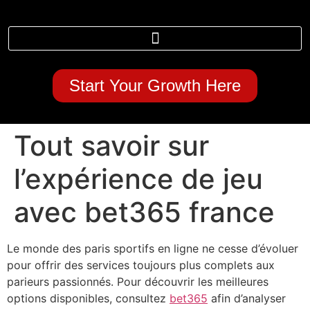
Start Your Growth Here
Tout savoir sur
l’expérience de jeu
avec bet365 france
Le monde des paris sportifs en ligne ne cesse d’évoluer
pour offrir des services toujours plus complets aux
parieurs passionnés. Pour découvrir les meilleures
options disponibles, consultez
bet365
afin d’analyser