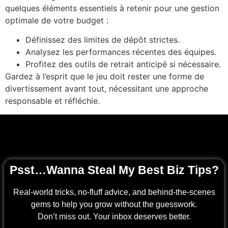
quelques éléments essentiels à retenir pour une gestion
optimale de votre budget :
Définissez des limites de dépôt strictes.
Analysez les performances récentes des équipes.
Profitez des outils de retrait anticipé si nécessaire.
Gardez à l’esprit que le jeu doit rester une forme de
divertissement avant tout, nécessitant une approche
responsable et réfléchie.
Psst…Wanna Steal My Best Biz Tips?
Real-world tricks, no-fluff advice, and behind-the-scenes
gems to help you grow without the guesswork.
Don’t miss out. Your inbox deserves better.