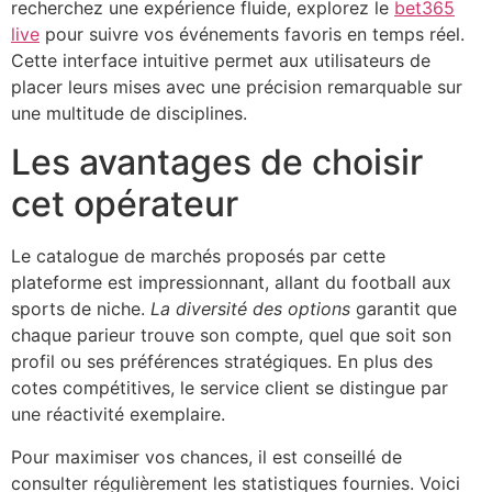
recherchez une expérience fluide, explorez le
bet365
live
pour suivre vos événements favoris en temps réel.
Cette interface intuitive permet aux utilisateurs de
placer leurs mises avec une précision remarquable sur
une multitude de disciplines.
Les avantages de choisir
cet opérateur
Le catalogue de marchés proposés par cette
plateforme est impressionnant, allant du football aux
sports de niche.
La diversité des options
garantit que
chaque parieur trouve son compte, quel que soit son
profil ou ses préférences stratégiques. En plus des
cotes compétitives, le service client se distingue par
une réactivité exemplaire.
Pour maximiser vos chances, il est conseillé de
consulter régulièrement les statistiques fournies. Voici