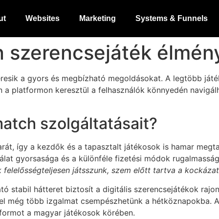
ut
Websites
Marketing
Systems & Funnels
 szerencsejáték élmé
eresik a gyors és megbízható megoldásokat. A legtöbb já
n a platformon keresztül a felhasználók könnyedén navigálh
atch szolgáltatásait?
arát, így a kezdők és a tapasztalt játékosok is hamar megt
gálat gyorsasága és a különféle fizetési módok rugalmassá
felelősségteljesen játsszunk, szem előtt tartva a kockázat
 stabil hátteret biztosít a digitális szerencsejátékok raj
kel még több izgalmat csempészhetünk a hétköznapokba. A 
tformot a magyar játékosok körében.