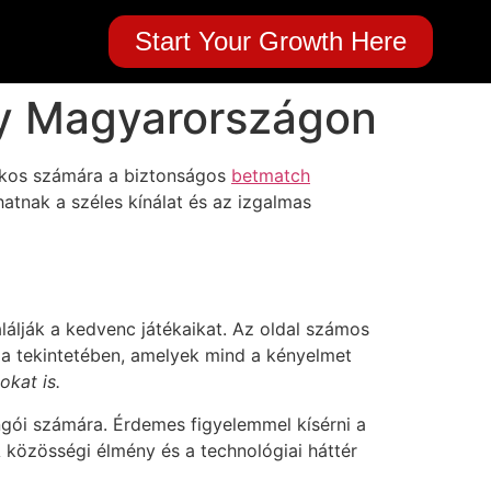
Start Your Growth Here
ny Magyarországon
tékos számára a biztonságos
betmatch
atnak a széles kínálat és az izgalmas
alálják a kedvenc játékaikat. Az oldal számos
ga tekintetében, amelyek mind a kényelmet
okat is.
ongói számára. Érdemes figyelemmel kísérni a
közösségi élmény és a technológiai háttér