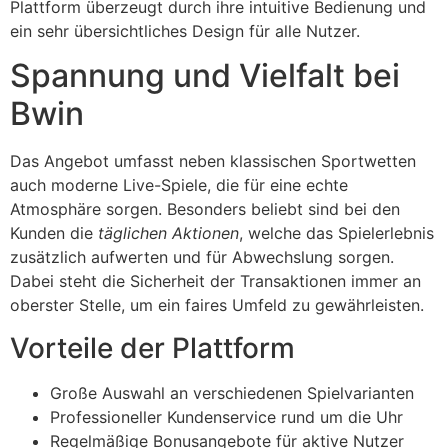
Plattform überzeugt durch ihre intuitive Bedienung und
ein sehr übersichtliches Design für alle Nutzer.
Spannung und Vielfalt bei
Bwin
Das Angebot umfasst neben klassischen Sportwetten
auch moderne Live-Spiele, die für eine echte
Atmosphäre sorgen. Besonders beliebt sind bei den
Kunden die
täglichen Aktionen
, welche das Spielerlebnis
zusätzlich aufwerten und für Abwechslung sorgen.
Dabei steht die Sicherheit der Transaktionen immer an
oberster Stelle, um ein faires Umfeld zu gewährleisten.
Vorteile der Plattform
Große Auswahl an verschiedenen Spielvarianten
Professioneller Kundenservice rund um die Uhr
Regelmäßige Bonusangebote für aktive Nutzer