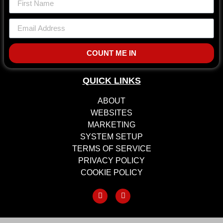
COUNT ME IN
QUICK LINKS
ABOUT
WEBSITES
MARKETING
SYSTEM SETUP
TERMS OF SERVICE
PRIVACY POLICY
COOKIE POLICY